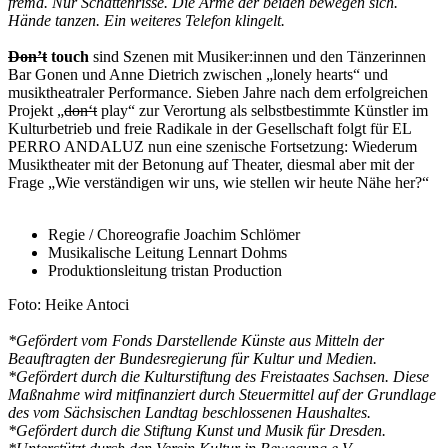
fremd. Nur Schattenrisse. Die Arme der beiden bewegen sich.
Hände tanzen. Ein weiteres Telefon klingelt.
Don’t
touch
sind Szenen mit Musiker:innen und den Tänzerinnen
Bar Gonen und Anne Dietrich zwischen „lonely hearts“ und
musiktheatraler Performance. Sieben Jahre nach dem erfolgreichen
Projekt „
don‘t
play“ zur Verortung als selbstbestimmte Künstler im
Kulturbetrieb und freie Radikale in der Gesellschaft folgt für
EL
PERRO ANDALUZ
nun eine szenische Fortsetzung: Wiederum
Musiktheater mit der Betonung auf Theater, diesmal aber mit der
Frage „Wie verständigen wir uns, wie stellen wir heute Nähe her?“
Regie / Choreografie Joachim Schlömer
Musikalische Leitung Lennart Dohms
Produktionsleitung tristan Production
Foto: Heike Antoci
*Gefördert vom Fonds Darstellende Künste aus Mitteln der
Beauftragten der Bundesregierung für Kultur und Medien.
*Gefördert durch die Kulturstiftung des Freistaates Sachsen. Diese
Maßnahme wird mitfinanziert durch Steuermittel auf der Grundlage
des vom Sächsischen Landtag beschlossenen Haushaltes.
*Gefördert durch die Stiftung Kunst und Musik für Dresden.