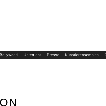
H
Bollywood
Unterricht
Presse
Künstlerensembles
ION