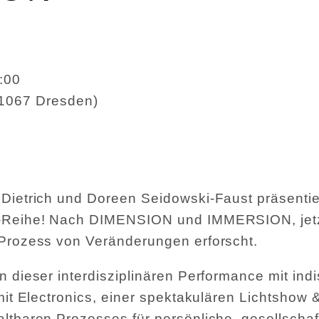
:00
01067 Dresden
)
e Dietrich und Doreen Seidowski-Faust
präsentie
nce-Reihe! Nach DIMENSION und IMMERSION, j
 Prozess von Veränderungen erforscht.
in dieser interdisziplinären Performance mit i
 mit Electronics, einer spektakulären Lichtshow
altbaren Prozesses für persönliche, gesellscha