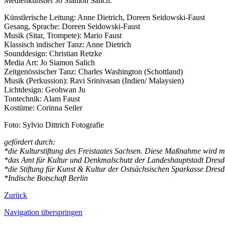
Medienkünstler Jo Siamon Salich.
Künstlerische Leitung: Anne Dietrich, Doreen Seidowski-Faust
Gesang, Sprache: Doreen Seidowski-Faust
Musik (Sitar, Trompete): Mario Faust
Klassisch indischer Tanz: Anne Dietrich
Sounddesign: Christian Retzke
Media Art: Jo Siamon Salich
Zeitgenössischer Tanz: Charles Washington (Schottland)
Musik (Perkussion): Ravi Srinivasan (Indien/ Malaysien)
Lichtdesign: Geohwan Ju
Tontechnik: Alam Faust
Kostüme: Corinna Seiler
Foto: Sylvio Dittrich Fotografie
gefördert durch:
*die Kulturstiftung des Freistaates Sachsen. Diese Maßnahme wird m
*das Amt für Kultur und Denkmalschutz der Landeshauptstadt Dres
*die Stiftung für Kunst & Kultur der Ostsächsischen Sparkasse Dres
*Indische Botschaft Berlin
Zurück
Navigation überspringen